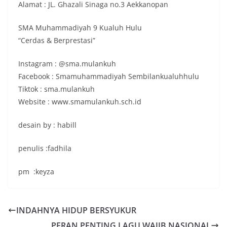
Alamat : JL. Ghazali Sinaga no.3 Aekkanopan
SMA Muhammadiyah 9 Kualuh Hulu
“Cerdas & Berprestasi”
Instagram : @sma.mulankuh
Facebook : Smamuhammadiyah Sembilankualuhhulu
Tiktok : sma.mulankuh
Website : www.smamulankuh.sch.id
desain by : habill
penulis :fadhila
pm :keyza
INDAHNYA HIDUP BERSYUKUR
PERAN PENTING LAGU WAJIB NASIONAL