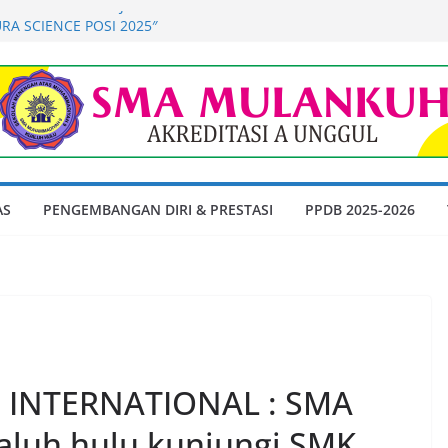
H MENDAPATKAN JUARA 3 UMUM DI
RA SCIENCE POSI 2025″
IDUPKAN KEMBALI
il Tes Akademik dan Wawancara
lon Peserta Didik SMA Muhammadiyah 9
hun Ajaran 2026-2027
s Akademik dan Wawancara Gelombang 1
Didik SMA Muhammadiyah 9 Kualuh Hulu
026-2027
perbanyak Membaca Buku di Waktu Luang
AS
PENGEMBANGAN DIRI & PRESTASI
PPDB 2025-2026
ermain HP
INTERNATIONAL : SMA
luh hulu kunjungi SMK