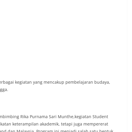
berbagai kegiatan yang mencakup pembelajaran budaya,
ngga.
embimbing Rika Purnama Sari Munthe,kegiatan Student
katan keterampilan akademik, tetapi juga mempererat
and dan Malaysia. Program ini menjadi salah satu bentuk