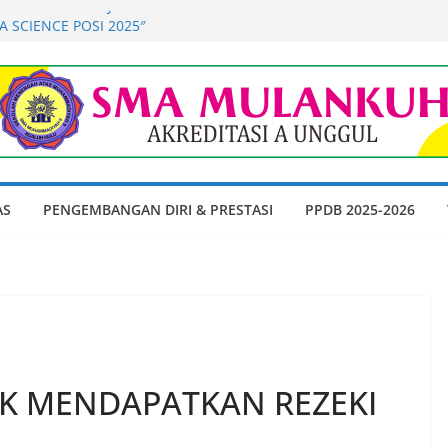
MENDAPATKAN JUARA 3 UMUM DI
 SCIENCE POSI 2025″
DUPKAN KEMBALI
l Tes Akademik dan Wawancara
n Peserta Didik SMA Muhammadiyah 9
n Ajaran 2026-2027
Akademik dan Wawancara Gelombang 1
dik SMA Muhammadiyah 9 Kualuh Hulu
6-2027
erbanyak Membaca Buku di Waktu Luang
AS
PENGEMBANGAN DIRI & PRESTASI
PPDB 2025-2026
rmain HP
K MENDAPATKAN REZEKI