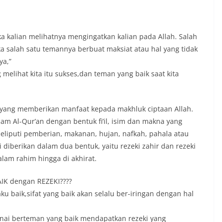
a kalian melihatnya mengingatkan kalian pada Allah. Salah
ka salah satu temannya berbuat maksiat atau hal yang tidak
ya,”
elihat kita itu sukses,dan teman yang baik saat kita
al yang memberikan manfaat kepada makhluk ciptaan Allah.
alam Al-Qur’an dengan bentuk fi’il, isim dan makna yang
eliputi pemberian, makanan, hujan, nafkah, pahala atau
diberikan dalam dua bentuk, yaitu rezeki zahir dan rezeki
dalam rahim hingga di akhirat.
IK dengan REZEKI????
u baik,sifat yang baik akan selalu ber-iringan dengan hal
enai berteman yang baik mendapatkan rezeki yang