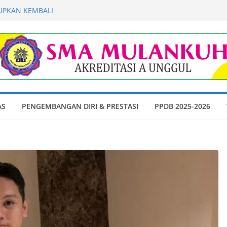
DUPKAN KEMBALI
l Tes Akademik dan Wawancara
n Peserta Didik SMA Muhammadiyah 9
n Ajaran 2026-2027
Akademik dan Wawancara Gelombang 1
dik SMA Muhammadiyah 9 Kualuh Hulu
6-2027
erbanyak Membaca Buku di Waktu Luang
rmain HP
MENDAPATKAN JUARA 3 UMUM DI
AS
PENGEMBANGAN DIRI & PRESTASI
PPDB 2025-2026
 SCIENCE POSI 2025″